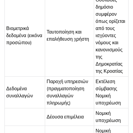
Ουσιώδες
δημόσιο
συμφέρον
όπως ορίζεται
Βιομετρικά
από τους
Ταυτοποίηση και
δεδομένα (εικόνα
ισχύοντες
επαλήθευση χρήστη
προσώπου)
νόμους και
κανονισμούς
της
Δημοκρατίας
της Κροατίας
Παροχή υπηρεσιών
Εκτέλεση
Δεδομένα
(πραγματοποίηση
σύμβασης
συναλλαγών
συναλλαγών
Νομική
πληρωμής)
υποχρέωση
Νομική
Δέουσα επιμέλεια
υποχρέωση
Νομική