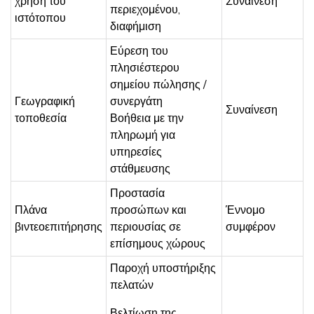
χρήση του
Συναίνεση
περιεχομένου,
ιστότοπου
διαφήμιση
Εύρεση του
πλησιέστερου
σημείου πώλησης /
Γεωγραφική
συνεργάτη
Συναίνεση
τοποθεσία
Βοήθεια με την
πληρωμή για
υπηρεσίες
στάθμευσης
Προστασία
Πλάνα
προσώπων και
Έννομο
βιντεοεπιτήρησης
περιουσίας σε
συμφέρον
επίσημους χώρους
Παροχή υποστήριξης
πελατών
Βελτίωση της