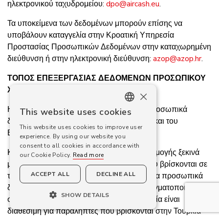
ηλεκτρονικού ταχυδρομείου:
dpo@aircash.eu
.
Τα υποκείμενα των δεδομένων μπορούν επίσης να
υποβάλουν καταγγελία στην Κροατική Υπηρεσία
Προστασίας Προσωπικών Δεδομένων στην καταχωρημένη
διεύθυνση ή στην ηλεκτρονική διεύθυνση:
azop@azop.hr
.
ΤΟΠΟΣ ΕΠΕΞΕΡΓΑΣΙΑΣ ΔΕΔΟΜΕΝΩΝ ΠΡΟΣΩΠΙΚΟΥ
ΧΑΡΑΚΤΗΡΑ
×
Η Aircash επεξεργάζεται και αποθηκεύει προσωπικά
This website uses cookies
ENGLISH
δεδομένα εντός της Ευρωπαϊκής Ένωσης και του
This website uses cookies to improve user
Ευρωπαϊκού Οικονομικού Χώρου.
CROATIAN
experience. By using our website you
consent to all cookies in accordance with
GERMAN
Κατ’ εξαίρεση, όταν ένας χρήστης της Εφαρμογής ξεκινά
our Cookie Policy.
Read more
μεταφορά χρημάτων προς παραλήπτες που βρίσκονται σε
SLOVENIAN
ACCEPT ALL
DECLINE ALL
τρίτες χώρες, η Aircash θα μεταφέρει μόνο τα προσωπικά
ROMANIAN
δεδομένα που είναι απαραίτητα για να πραγματοποιηθεί η
SHOW DETAILS
συναλλαγή. Προς το παρόν, αυτή η υπηρεσία είναι
CZECH
διαθέσιμη για παραλήπτες που βρίσκονται στην Τουρκία
SLOVAK