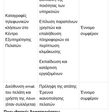
ποιότητας των
υπηρεσιών
Καταγραφές
τηλεφωνικών
Επίλυση παραπόνων
κλήσεων στο
χρηστών και
Έννομο
Κέντρο
επαλήθευση
συμφέρον
Εξυπηρέτησης
πληροφοριών σε
Πελατών
περίπτωση
κλιμάκωσης
Εκπαίδευση και
κατάρτιση
εργαζομένων
Διεύθυνση email
Πρόληψη της απάτης
του πελάτη και
Έρευνα
Έννομο
χρήστη της Abon
ικανοποίησης
συμφέρον
(όταν συλλέγεται)
πελατών