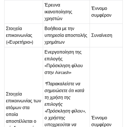
Έρευνα
Έννομο
ικανοποίησης
συμφέρον
χρηστών
Στοιχεία
Βοήθεια με την
επικοινωνίας
υπηρεσία αποστολής
Συναίνεση
(«Ευρετήριο»)
χρημάτων
Ενεργοποίηση της
επιλογής
«Πρόσκληση φίλου
στην Aircash»
*Παρακαλείστε να
σημειώσετε ότι κατά
Στοιχεία
τη χρήση της
επικοινωνίας των
επιλογής
ατόμων στα
«Πρόσκληση φίλου»,
οποία
ο χρήστης
Έννομο
αποστέλλεται ο
υποχρεούται να
συμφέρον