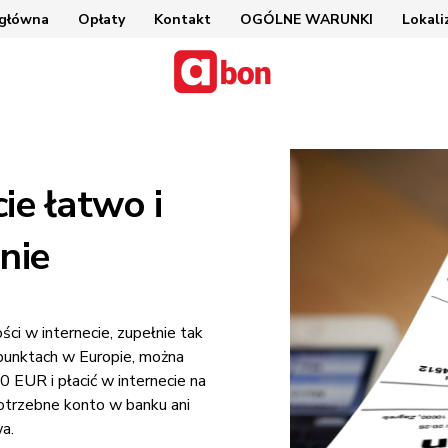
 główna
Opłaty
Kontakt
OGÓLNE WARUNKI
Lokali
ie łatwo i
nie
ci w internecie, zupełnie tak
unktach w Europie, można
 EUR i płacić w internecie na
potrzebne konto w banku ani
a.