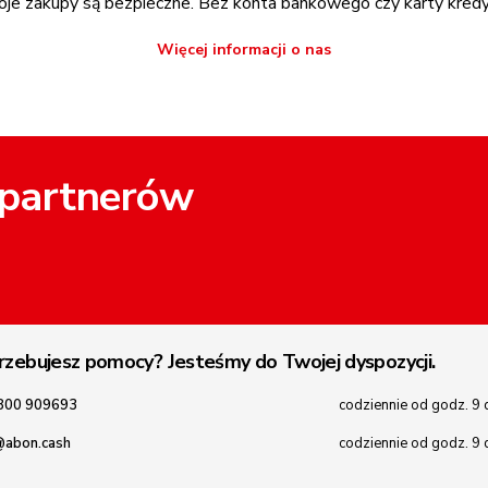
je zakupy są bezpieczne. Bez konta bankowego czy karty kred
Więcej informacji o nas
 partnerów
rzebujesz pomocy? Jesteśmy do Twojej dyspozycji.
800 909693
codziennie od godz. 9 
@abon.cash
codziennie od godz. 9 