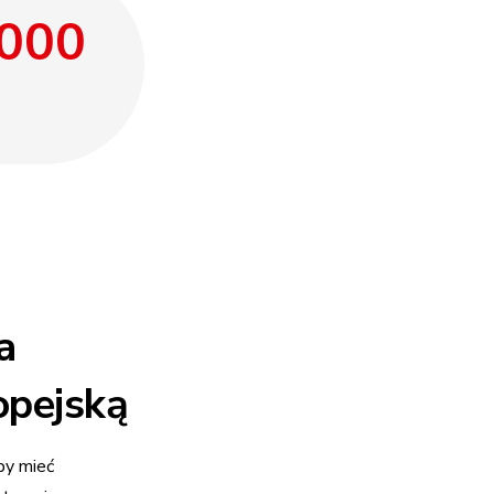
.000
a
opejską
by mieć