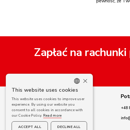
pewność, że Two
Zapłać na rachunki
×
This website uses cookies
ENGLISH
Pot
This website uses cookies to improve user
CROATIAN
experience. By using our website you
+48 
consent to all cookies in accordance with
GERMAN
our Cookie Policy.
Read more
info
SLOVENIAN
ACCEPT ALL
DECLINE ALL