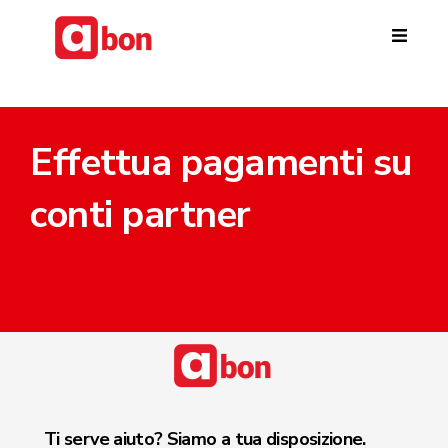
Skip to main content
Effettua pagamenti su
conti partner
Ti serve aiuto? Siamo a tua disposizione.