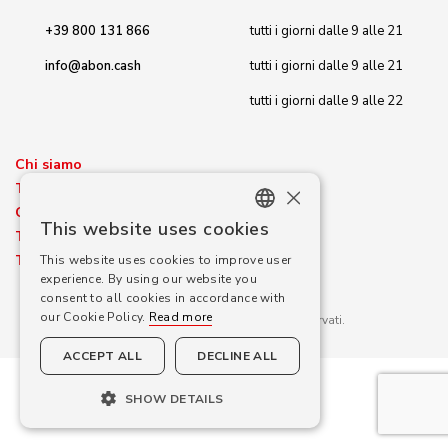
+
39 800 131 866
tutti i giorni dalle 9 alle 21
info@abon.cash
tutti i giorni dalle 9 alle 21
tutti i giorni dalle 9 alle 22
Chi siamo
×
Tassi di cambio valuta
Contatto
This website uses cookies
Termini e Condizioni
ENGLISH
Tutela della privacy
This website uses cookies to improve user
CROATIAN
experience. By using our website you
consent to all cookies in accordance with
GERMAN
our Cookie Policy.
Read more
© Aircash d.o.o. 2026. Tutti i diritti riservati.
SLOVENIAN
ACCEPT ALL
DECLINE ALL
ROMANIAN
SHOW DETAILS
CZECH
SLOVAK