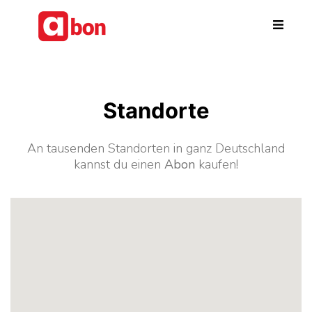
Zum Hauptinhalt springen
Standorte
An tausenden Standorten in ganz Deutschland
kannst du einen
Abon
kaufen!