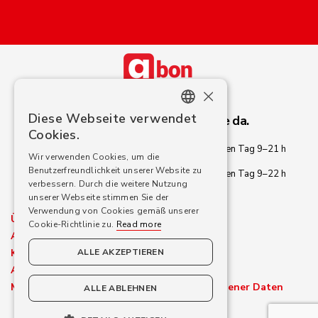
×
Diese Webseite verwendet
Brauchen Sie Hilfe? Wir sind für Sie da.
ENGLISH
Cookies.
CROATIAN
+49 800 001 0376
jeden Tag 9–21 h
Wir verwenden Cookies, um die
Benutzerfreundlichkeit unserer Website zu
GERMAN
info@abon.cash
jeden Tag 9–22 h
verbessern. Durch die weitere Nutzung
SLOVENIAN
unserer Webseite stimmen Sie der
Verwendung von Cookies gemäß unserer
Über uns
ROMANIAN
Cookie-Richtlinie zu.
Read more
Abon-Wechselkurse
CZECH
Kontakt
ALLE AKZEPTIEREN
SLOVAK
AGB
Mitteilung Zur Verarbeitung Personenbezogener Daten
ALLE ABLEHNEN
SPANISH
GREEK